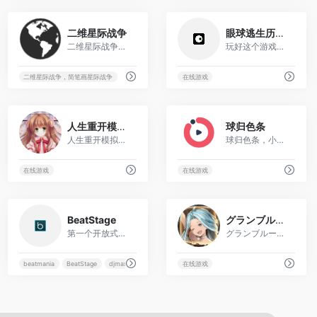
128
41
二维星际战争
眼球逃生历险记
二维星际战争，简笔画星际战争
玩好这个游戏，要做到眼疾手快！网站是一个益智逃生小游戏，经典的像素画面，考究的游戏操作，你一定会喜欢上的！
二维星际战争，简笔画星际战争
在线游戏
202
23
人生重开模拟器
球归色条
人生重开模拟器在线版
球归色条，小游戏
在线游戏
在线游戏
24
40
BeatStage
グランブルーファンタジー
第一个开放式网页音乐游戏 BeatStage
グランブルーファンタジー
beatmania
BeatStage
djmax
ez2dj
在线游戏