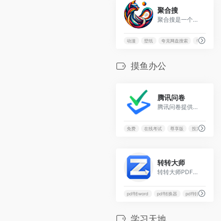
6
聚合搜
聚合搜是一个便捷万能的网盘资源搜索引擎，支持阿里云盘、百度网盘、夸克网盘、迅雷云盘等主流网盘资源搜索，涵盖电影、电视剧、短剧、动漫、软件、音乐、文档、壁纸、学习资源等全类型资源，给您最好的网盘搜索体验。
动漫
壁纸
夸克网盘搜索
学习资料
摸鱼办公
5
腾讯问卷
腾讯问卷提供了从问卷设计、数据收集到统计分析的一站式专业调查研究能力，平台还有超百万的在线回答小组成员，可以提供高效、精准的问卷有偿投放服务，已经被广泛应用在调查研究、表单、投票、考试等工作和学习场景，满足政府、企业、学校、团队组织等各类用户数据收集和统计分析的使用需要。腾讯问卷对通用的基础功能是永久免费的，也可以根据自身使用需求选择有更多个性化高级功能和服务的付费高级版、尊享版、旗舰版。
免费
在线考试
尊享版
投票
1
转转大师
转转大师PDF转换软件是一款在线免费的pdf转word、word转pdf、pdf合并、pdf转jpg图片、pdf转excel、pdf转cad、pdf转ppt、pdf转html等文件格式转换工具,绿色小巧、无需安装.
pdf转word
pdf转换器
pdf转换成word
学习天地