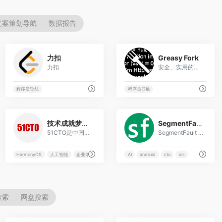
文案策划导航
数据报告
11
13
力扣
Greasy Fork
力扣
安全、实用的用户脚本大全
程序员导航
程序员导航
3
3
技术成就梦想51CTO
SegmentFault 思否
51CTO是中国领先的IT技术在线学习平台和中国最大的IT技术社区之一，以服务IT技术人员职业成长为己任，对中国数千万IT技术人员拥有强大的影响力和服务能力。通过技术社区、技术博客和新媒体矩阵等综合产品服务体系，凝聚了2000万+IT技术人员、50万+位技术博主和近千家IT公司的CTO；通过丰富且高质量的IT技术在线教育资源，完整覆盖就业培训、在职提升、认证考试等职业教育领域，分别打造企业培训、个人提升创新产品矩阵，服务IT人才成长。同时，作为华为鸿蒙操作系统合作伙伴，51CTO承担了鸿蒙官方技术社区的运营，全力服务于鸿蒙开发者生态。
SegmentFault 思否是中国领先的开发者技术社区。我们以技术问答、技术专栏、技术课程、技术资讯为核心的产品形态，为开发者提供纯粹、高质的技术交流平台。
HarmonyOS
人工智能
企业培训
企业解决方案
AI
android
cto
ios
搜索
网盘搜索