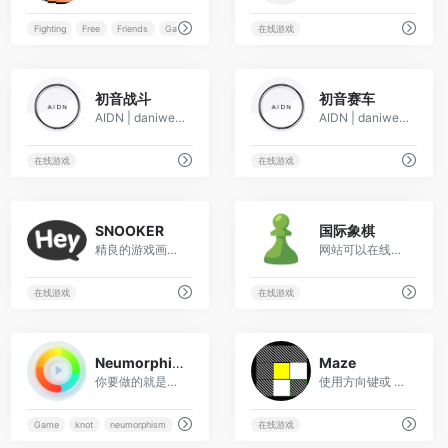
Fighting
Free
Friends
Games
在线游戏
25
18
初音战斗
初音赛车
AIDN | daniwell official website
AIDN | daniwell official website
在线游戏
在线游戏
15
11
SNOOKER
国际象棋
精良的游戏画面，真实的物理效果，大爱啊！网站可以在线与AI打一局斯诺克，看到这样轻松优雅的环境，就算你不会打台球也会不自觉捅咕两把。。。
网站可以在线联机对战国际象棋，包括生动的视频教学在内，完全可以让一个不懂国际象棋的人轻松入门！
在线游戏
在线游戏
21
12
Neumorphic knot
Maze
你要做的就是将打乱的彩色结拼图复原，慢节奏的游戏过程，实乃摸鱼必备！
使用方向键或 WASD 或单击方块移至迷宫终点。
Game
knot
neumorphism
Puzzle
在线游戏