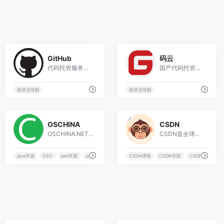
9
2
GitHub
码云
代码托管服务平台
国产代码托管平台,支持 Git 和 SVN,提供免费的私有仓库托管。目前已有超过 500 万的开发者选择码云
程序员导航
程序员导航
2
4
OSCHINA
CSDN
OSCHINA.NET 是目前领先的中文开源技术社区。我们传播开源的理念，推广开源项目，为 IT 开发者提供了一个发现、使用、并交流开源技术的平台
CSDN是全球知名中文IT技术交流平台,创建于1999年,包含原创博客、精品问答、职业培训、技术论坛、资源下载等产品服务,提供原创、优质、完整内容的专业IT技术开发社区.
java开源
OSC
perl开源
php开源
CSDN博客
CSDN学院
CSDN直播
C