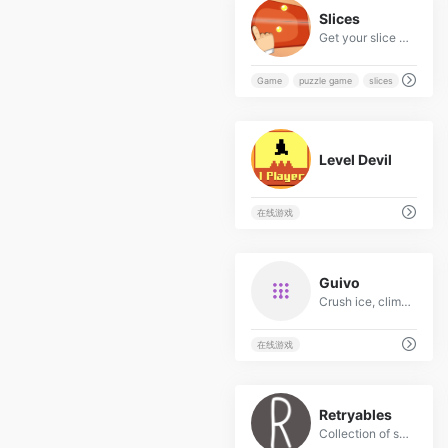
9
Slices
Get your slice of brain workout!
Game
puzzle game
slices
42
Level Devil
在线游戏
17
Guivo
Crush ice, climb the ranks! Free, competitive Match-3 game with Chess-style Elo ranking. No ads, pure skill.
在线游戏
3
Retryables
Collection of silly little games, gadgets and other stuff.