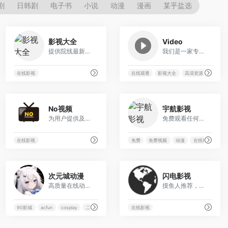
剧
日韩剧
电子书
小说
动漫
漫画
某乎盐选
199
77
影视大全
Video
提供院线最新电影，热播电视剧，综艺，动漫，韩剧，美剧和剧情介绍，全天24小时制在线更新，让您以最快的速度观看最新首播电影电视剧！
我们是一家专注于提供电影和电视剧在线观看的平台，拥有海量的高清资源等你来查找和欣赏.
在线影视
在线观看
影视大全
高清资源
35
300
No视频
宇航影视
为用户提供及时的海外热门剧集在线观看，友好无广告，致力于最轻松的追剧体验。
免费观看任何电影，电视剧，动漫，资讯。无广告，秒播放，资源齐全。
最新电视剧
在线影视
免费
免费视频
动漫
在线视频
58
31
次元城动漫
闪电影视
高质量在线动漫网站！为动漫爱好者提供无与伦比的追番体验!
摸鱼人推荐，测试速度快
Q在线状态
90影城
acfun
cosplay
二次元
在线影视