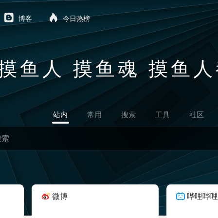
博客
今日热榜
摸鱼人 摸鱼魂 摸鱼
站内
常用
搜索
工具
社区
微博
哔哩哔哩