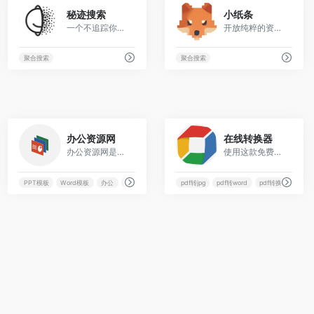
28
42
秘迹搜索
小纸条
一个不追踪你的中文搜索引擎
开放纯粹的资源网站
聚合搜索
聚合搜索
10
15
办公资源网
在线转换器
办公资源网是一家专注海量办公资源下载的网站,提供各种精美创意PPT模板、Excel模板、Word模板、免费音效资源及大量办公素材,包括个人简历Word模板,工作总结PPT,教育培训课件等大量办公模板,来办公资源网,办公不求人。
使用这款免费快速在线转换器. 将pdf, 图像, 视频, 文档, 音频, 电子书及压缩等文件格式转换为其他格式。现支持超过20200多种不同格式转换。
PPT模板
PPT模板
Word模板
办公
办公素材
pdf转jpg
pdf转word
pdf转换器
免费