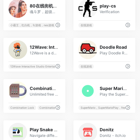
20
20
80在线街机游戏网
play-cs
魂斗罗，超级玛丽，热血足球，三国志，合金弹头，DOS游戏， 三国战纪，西游释厄传，拳皇，马里奥
Verification
小霸王，红白机，fc游戏，nes游戏，红白机，经典游戏，sfc游戏，md游戏，gba游戏，街机游戏，d
在线游戏
6
16
12Wave: Interactive in every pixel. Bring emotion to your brand!
Doodle Road
12Wave is a developer of creative websites, web games, AR/VR using the most advanced technologies (WebGL, Three.js, PixiJS, GSAP)
Play Doodle Road, a creative 2D casual game where you draw paths to guide a car through exciting levels. Test your problem-solving skills now!
12Wave Interactive Studio Entertainment developer creative websites web games AR/VR site tech
在线游戏
19
8
Combination Lock
Super Mario Game
Unlimited free number puzzles and number games using a combination lock.Test your math and logic skills by solving the clues to open the combination lock. Includes world Hi Score charts. Free number puzzles have never been so much fun.
Play the Super Mario Bros game online. All levels for Mario unblocked!
Combination Lock
CombinationLock.co.uk
Math Games
SuperMario，SuperMarioPlay，freeSuperMar
Maths Game
5
10
Play Snake on Google Maps
Donitz
Navigate different cities around the world in this rendition of the classic arcade game Snake.
Donitz - itch.io