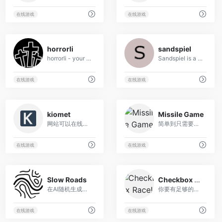
在线游戏
在线游戏
10
7
horrorli
sandspiel
horrorli - your horror background noise generator
Sandspiel is a falling sand game that provides a relaxing and creative place to play with elements like sand, water, plant, and fire. Enjoy on your phone, tablet or computer, and share your creations with your friends!
在线游戏
在线游戏
65
7
kiomet
Missile Game
网站可以在线多人联机军事战略小游戏，从出生地开始，用所拥有的兵力慢慢扩大你的版图，最后把所有人都靠死。。。
简单到只需要移动鼠标即可！网站可以在线游玩黑白线条风格的躲避小游戏，随着关卡难度的升级，你的脑、眼、手协作也将受到考验！
在线游戏
在线游戏
54
6
Slow Roads
Checkbox Race!
在AI随机生成的地图中可以让你暂时脱离生活，享受沿途风景！
你要有足够的耐心才能跑到终点。。。
在线游戏
在线游戏