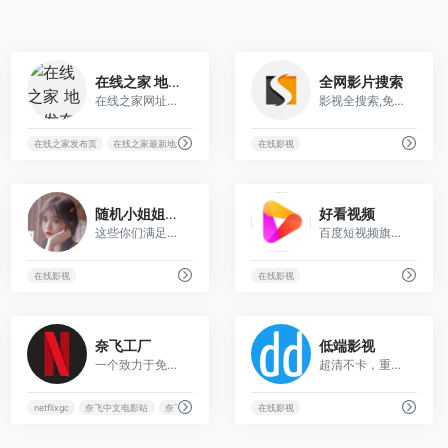
60
38
在线之家 地址发布页，收藏我回家不迷路！
全网影片搜索
在线之家网址发布页,在线之家最新地址,在线之家网址多少
影视全搜索,免费VIP电影,免费电影,VIP电视剧,热剧在线观看,无需免VIP会员观看全网VIP影视及热门电视剧
在线之家发布页
在线之家最新地址
在线之家网址多少
在线影视
129
10
随机小姐姐视频
好看视频
这些你们满足了吧？
百度短视频旗舰品牌，拥有超百万的短视频创作者。全面覆盖知识、美食、生活、健康、文化、游戏、影视等海量视频，致力于为用户提供优质的视频内容与观看体验，让用户轻松有收获。
在线影视
在线影视
70
41
奈飞工厂
低端影视
一个致力于免费提供奈飞影剧动漫的流媒体播放平台
超清不卡，重磅推荐，高清4K
netflixgc
奈飞中文电影站
奈飞中文站
奈飞工厂
在线影视