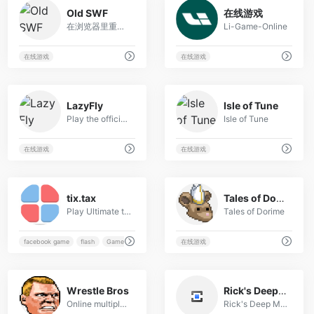
15
28
Old SWF
在线游戏
在浏览器里重玩上万款Flash小游戏的宝藏网站！
Li-Game-Online
os游戏，在线玩，在线街机
在线游戏
在线游戏
3
3
LazyFly
Isle of Tune
Play the official Lazy Fly game
Isle of Tune
nologies WebGL Three.js PixiJS GSAP Pixijs shaders
在线游戏
在线游戏
5
18
tix.tax
Tales of Dorime
Play Ultimate tic-tac-toe online with friends or alone against a bot. We've got notifications, facebook integration and other stuff, so that's nice.
Tales of Dorime
io，Mariogame，Mario
facebook game
flash
Game
games with friends
在线游戏
21
1
Wrestle Bros
Rick's Deep Mess
Online multiplayer PRO WRESTLING! Beat up your bros!
Rick's Deep Mess