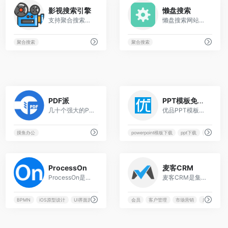
10
32
影视搜索引擎
懒盘搜索
支持聚合搜索多个网站的视频
懒盘搜索网站提供阿里云盘搜索服务，也提供搜索引擎导航服务。为您提供全网可以搜索阿里云盘的网站的导航。
聚合搜索
聚合搜索
13
12
PDF派
PPT模板免费下载
几十个强大的PDF在线工具，无限次使用，永久免费，没有注册入口，人人都是VIP！
优品PPT模板网是一家专注于分享高质量的免费PPT模板下载网站，包括图表、背景图片、素材、教程等各类PPT模板相关资源。致力于打造国内最大最权威的PPT下载一站式服务平台。
摸鱼办公
powerpoint模板下载
ppt下载
ppt主题
2
3
ProcessOn
麦客CRM
ProcessOn是一个在线协作绘图平台，为用户提供强大、易用的作图工具！支持在线创作流程图、思维导图、组织结构图、网络拓扑图、BPMN、UML图、UI界面原型设计、iOS界面原型设计等。同时依托于互联网实现了人与人之间的实时协作和共享。
麦客CRM是集在线表单问卷制作、信息收集与数据分析、客户关系管理、邮件短信群发于一体的企业数字化运营平台。帮助企业客户搭建人员管理/会员分销/网上商城/预约平台等专属系统，轻松完成自动获客、用户调查、数据分析、服务运营、市场营销和效益增长。适用于报名/登记/签约/售票/抽奖等海量业务场景，助力用户成功。
pdf转换成word转换器
BPMN
iOS原型设计
UI界面原型设计
UML作图
会员
客户管理
市场营销
广告投放