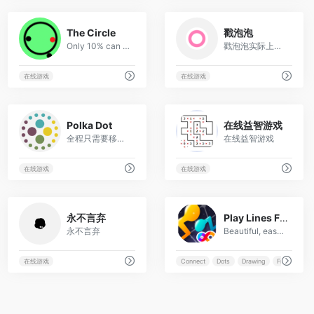
12
39
The Circle
戳泡泡
Only 10% can past level 1 and only 1% can past level 2! Would you accept a challenge?
戳泡泡实际上就是一个第三方的osu!的客户端，直接在网页上即可搜索谱面下载并游玩！
在线游戏
在线游戏
30
38
Polka Dot
在线益智游戏
全程只需要移动鼠标，目测圆的大小，很考验大家的眼力！
在线益智游戏
在线游戏
在线游戏
28
16
永不言弃
Play Lines FRVR
永不言弃
Beautiful, easy to learn dots and lines puzzle game
在线游戏
Connect
Dots
Drawing
Free