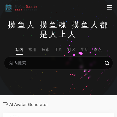
摸鱼人 摸鱼魂 摸鱼人都
是人上人
站内
常用
搜索
工具
社区
生活
求职
AI Avatar Generator
1