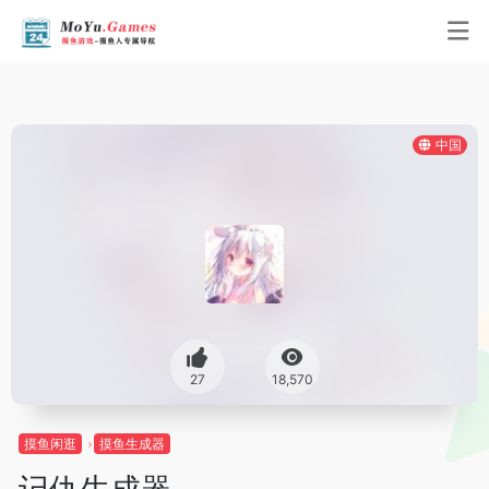
中国
27
18,570
摸鱼闲逛
摸鱼生成器
记仇生成器