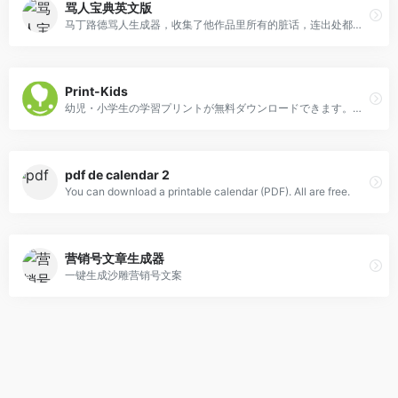
骂人宝典英文版
马丁路德骂人生成器，收集了他作品里所有的脏话，连出处都有…
Print-Kids
幼児・小学生の学習プリントが無料ダウンロードできます。ちょっと可愛く楽しいデザインで、でも印刷代も節約できるように心掛けて制作しています。運筆・国語・算数プリントなど全部無料で配布してますので使い倒しちゃって下さい。
pdf de calendar 2
You can download a printable calendar (PDF). All are free.
营销号文章生成器
一键生成沙雕营销号文案