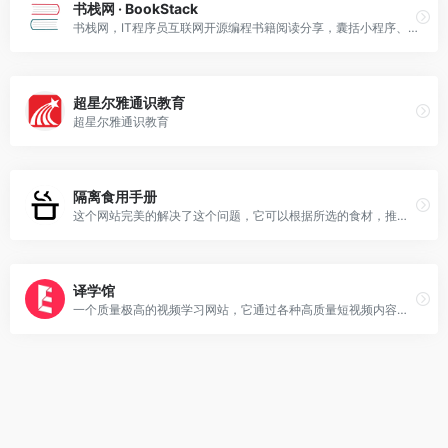
书栈网 · BookStack
书栈网，IT程序员互联网开源编程书籍阅读分享，囊括小程序、前端、后端、移动端、云计算、大数据、区块链、机器学习、人工智能和面试笔试等相关书籍，助你【码】力十足！
超星尔雅通识教育
超星尔雅通识教育
隔离食用手册
这个网站完美的解决了这个问题，它可以根据所选的食材，推荐出用这些食材所能做出来的美味菜肴，所有烹饪教程均来自B站的视频！
译学馆
一个质量极高的视频学习网站，它通过各种高质量短视频内容，丰富你的知识，提高你的见识，让你全方位得到提升。