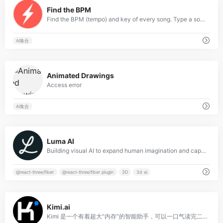
0
Find the BPM
Find the BPM (tempo) and key of every song. Type a song, get a BPM. It&#039;s as simple as searching.
AI集合
0
Animated Drawings
Access error
AI集合
1
Luma AI
Building visual AI to expand human imagination and capabilities
@react-three/fiber
@react-three/fiber plugin
3D
3d ai
0
Kimi.ai
Kimi 是一个有着超大“内存”的智能助手，可以一口气读完二十万字的小说，还会上网冲浪，快来跟他聊聊吧 | Kimi.ai - Moonshot AI 出品的智能助手