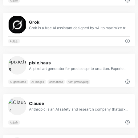
AI集合
0
Grok
Grok is a free AI assistant designed by xAI to maximize truth and objectivity. Grok offers real-time searching, image generation, trend analysis, and more.
AI集合
2
pixie.haus
AI pixel art generator for precise sprite creation. Experience quick outputs, automatic background removal, and seamless pixel handling.
AI generated
AI images
animations
fast prototyping
1
Claude
Anthropic is an AI safety and research company that&#x27;s working to build reliable, interpretable, and steerable AI systems.
AI集合