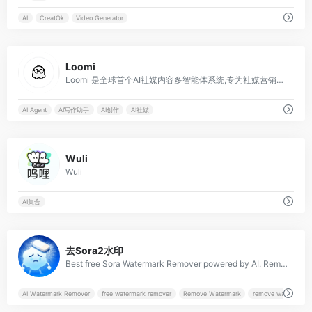
AI
CreatOk
Video Generator
0
Loomi
Loomi 是全球首个AI社媒内容多智能体系统,专为社媒营销打造。支持小红书、抖音、微信等平台的AI智能创作、内容策略、文案生成,让品牌营销更高效智能。
AI Agent
AI写作助手
AI创作
AI社媒
0
Wuli
Wuli
AI集合
1
去Sora2水印
Best free Sora Watermark Remover powered by AI. Remove watermarks from Sora AI videos instantly. Download clean Sora videos in original quality. 100% free, fast &amp; safe. Sora AI Watermark Remover for free.
AI Watermark Remover
free watermark remover
Remove Watermark
remove watermarks 