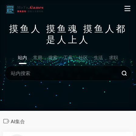
摸鱼人 摸鱼魂 摸鱼人都
是人上人
站内
常用
搜索
工具
社区
生活
求职
AI集合
0