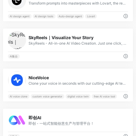
Transform prompts into masterpieces with Lovart, the revolutionary AI design agent. From storyboards to brand visuals, our auto-design technology crafts compelling creative stories for designers. Try Lovart.ai today!
AI design agent
AI design tools
Auto-design agent
Lovart
1
SkyReels｜Visualize Your Story
SkyReels - All-in-one Al Video Creation. Just one click, transform your idea into a completed video!
AI集合
2
NiceVoice
Clone your voice in seconds with our cutting-edge AI technology. Create natural-sounding speech from any text with your own voice. Free and secure voice cloning service.
AI voice clone
custom voice generator
digital voice twin
free AI voice tool
1
即创AI
即创 - 一站式智能创意生产与管理平台！