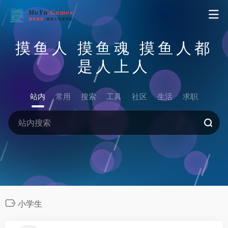
摸鱼人 摸鱼魂 摸鱼人都
是人上人
站内
常用
搜索
工具
社区
生活
求职
小学生
1