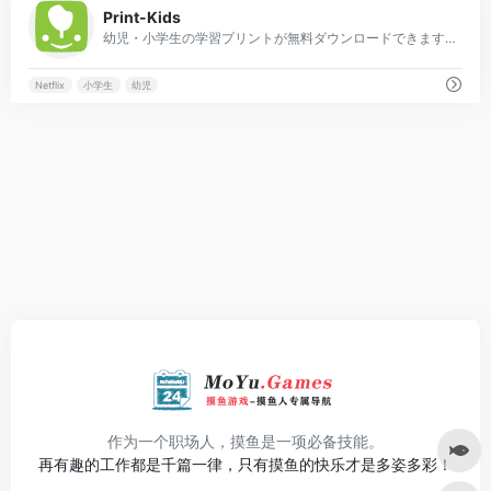
Print-Kids
幼児・小学生の学習プリントが無料ダウンロードできます。ちょっと可愛く楽しいデザインで、でも印刷代も節約できるように心掛けて制作しています。運筆・国語・算数プリントなど全部無料で配布してますので使い倒しちゃって下さい。
Netflix
小学生
幼児
作为一个职场人，摸鱼是一项必备技能。
再有趣的工作都是千篇一律，只有摸鱼的快乐才是多姿多彩！