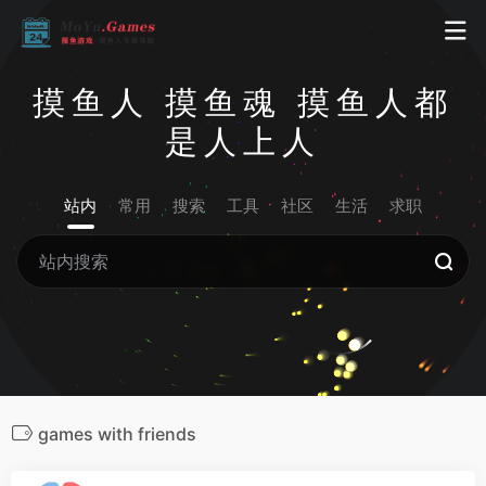
摸鱼人 摸鱼魂 摸鱼人都
是人上人
站内
常用
搜索
工具
社区
生活
求职
games with friends
5