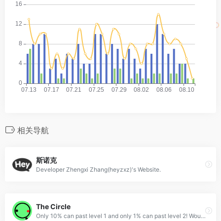
相关导航
斯诺克
Developer Zhengxi Zhang(heyzxz)'s Website.
The Circle
Only 10% can past level 1 and only 1% can past level 2! Would you accept a challenge?