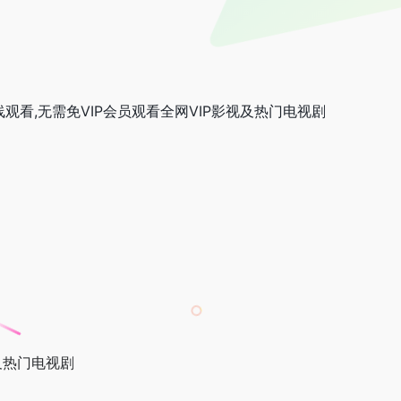
在线观看,无需免VIP会员观看全网VIP影视及热门电视剧
视及热门电视剧