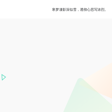
寒梦凄影深似雪，透彻心思写浓烈。