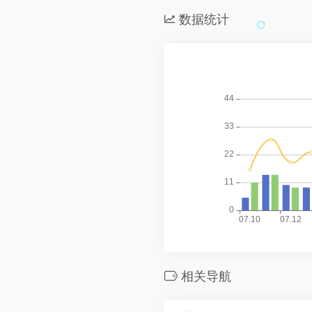
数据统计
相关导航