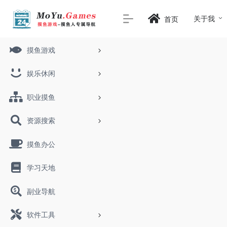
关于我
首页
摸鱼游戏
娱乐休闲
职业摸鱼
资源搜索
摸鱼办公
学习天地
副业导航
软件工具