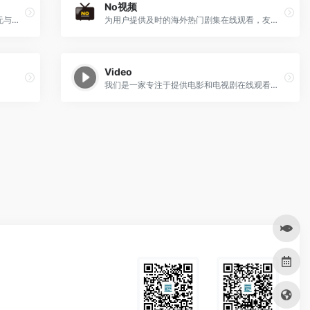
No视频
高质量在线动漫网站！为动漫爱好者提供无与伦比的追番体验!
为用户提供及时的海外热门剧集在线观看，友好无广告，致力于最轻松的追剧体验。
Video
我们是一家专注于提供电影和电视剧在线观看的平台，拥有海量的高清资源等你来查找和欣赏.