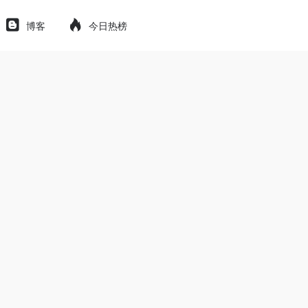
博客
今日热榜