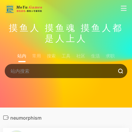
摸鱼人 摸鱼魂 摸鱼人都
是人上人
站内
常用
搜索
工具
社区
生活
求职
neumorphism
21