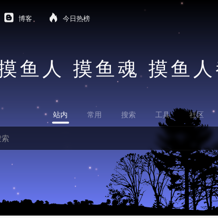
博客
今日热榜
摸鱼人 摸鱼魂 摸鱼
站内
常用
搜索
工具
社区