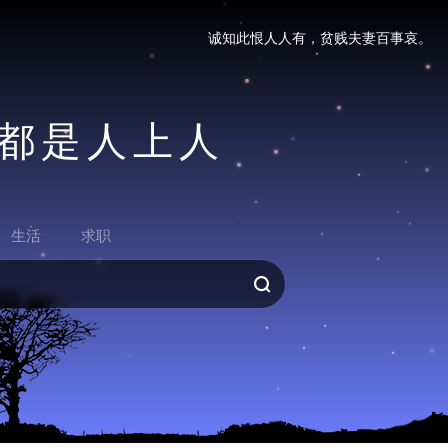
诚知此恨人人有，贫贱夫妻百事哀。
人都是人上人
生活
求职