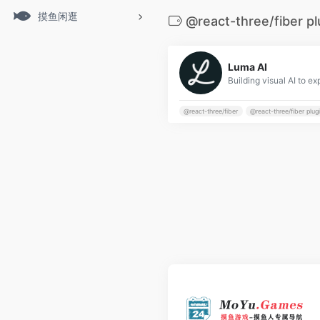
摸鱼闲逛
@react-three/fiber pl
Luma AI
@react-three/fiber
@react-three/fiber plug