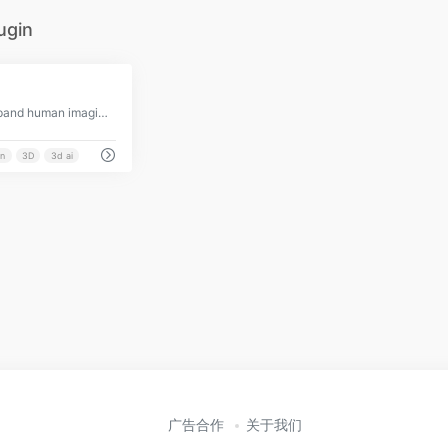
ugin
1
Building visual AI to expand human imagination and capabilities
in
3D
3d ai
广告合作
关于我们