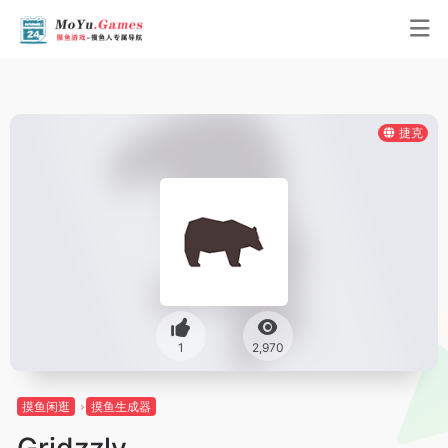
捷克
1
2,970
摸鱼闲逛
摸鱼生成器
Gridzzly