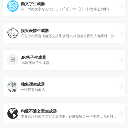
颜文字生成器
今日の顔文字なんでしょう( ﾟдﾟ )ﾊｯ! （日々顔文字追加中）
摸头表情生成器
它可以在线合成自定义摸头杀图片,相信很多摸鱼人都看过一张这只手摸鱼的表情。
JK格子生成器
JK制服格子生成器
抽象话生成器
一键拥有抽象话
狗屁不通文章生成器
专业治疗形式主义写文章需要。你随便输入一个主题，几秒钟的时间就可以给你生成一篇5000字以上的文章！真的很有意思，仔细看看内容，竟然写的还挺有深度的，不妨试试！