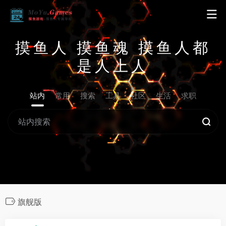
摸鱼人 摸鱼魂 摸鱼人都
是人上人
站内
常用
搜索
工具
社区
生活
求职
旗舰版
5