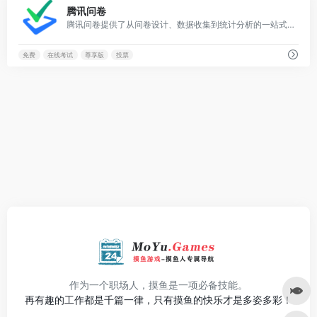
腾讯问卷
腾讯问卷提供了从问卷设计、数据收集到统计分析的一站式专业调查研究能力，平台还有超百万的在线回答小组成员，可以提供高效、精准的问卷有偿投放服务，已经被广泛应用在调查研究、表单、投票、考试等工作和学习场景，满足政府、企业、学校、团队组织等各类用户数据收集和统计分析的使用需要。腾讯问卷对通用的基础功能是永久免费的，也可以根据自身使用需求选择有更多个性化高级功能和服务的付费高级版、尊享版、旗舰版。
免费
在线考试
尊享版
投票
作为一个职场人，摸鱼是一项必备技能。
再有趣的工作都是千篇一律，只有摸鱼的快乐才是多姿多彩！